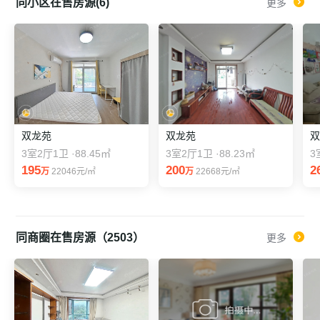
同小区在售房源(6)
更多
双龙苑
双龙苑
3室2厅1卫 ·88.45㎡
3室2厅1卫 ·88.23㎡
3
195
200
2
万
22046元/㎡
万
22668元/㎡
同商圈在售房源（2503）
更多