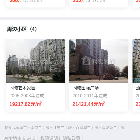
388
365
3
万
27714元/㎡
万
25717元/㎡
周边小区（4）
同曦艺术家园
同曦国际广场
2005-2008年建成
2010-2011年建成
2
19217.62元/㎡
21421.44元/㎡
2
我爱我家南京
>
南京二手房
>
江宁二手房
>
百家湖二手房
>
双龙苑二手房
APP版本 6.64.0
|
权限说明
|
隐私政策
|