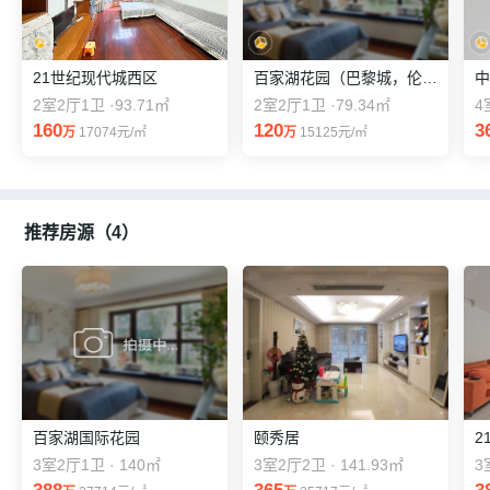
21世纪现代城西区
百家湖花园（巴黎城，伦敦城）
2室2厅1卫 ·93.71㎡
2室2厅1卫 ·79.34㎡
4
160
120
3
万
17074元/㎡
万
15125元/㎡
推荐房源（4）
百家湖国际花园
颐秀居
2
3室2厅1卫 · 140㎡
3室2厅2卫 · 141.93㎡
3