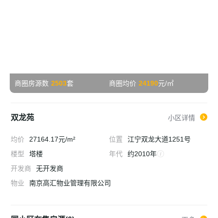
商圈房源数
2503
套
商圈均价
24190
元/㎡
双龙苑
小区详情
均价
27164.17元/m²
位置
江宁双龙大道1251号
楼型
塔楼
年代
约2010年
开发商
无开发商
物业
南京高汇物业管理有限公司