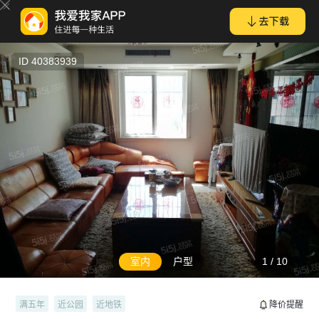
河定桥 双龙苑 顶跃双露台 居家装修拎包就住看房方便
ID 40383939
室内
户型
1
/
10
满五年
近公园
近地铁
降价提醒