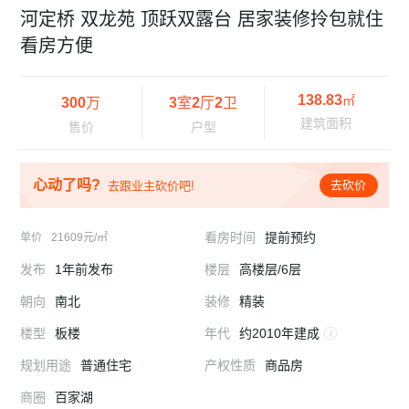
河定桥 双龙苑 顶跃双露台 居家装修拎包就住
看房方便
138.83
㎡
300
万
3
室
2
厅
2
卫
建筑面积
售价
户型
心动了吗?
去砍价
去跟业主砍价吧!
看房时间
提前预约
单价
21609元/㎡
发布
1年前发布
楼层
高楼层/6层
朝向
南北
装修
精装
楼型
板楼
年代
约2010年建成
规划用途
普通住宅
产权性质
商品房
商圈
百家湖