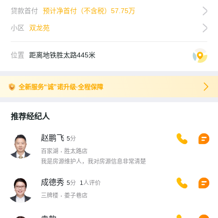
贷款首付
预计净首付（不含税）57.75万
小区
双龙苑
位置
距离地铁胜太路445米
全新服务“诚”诺升级·全程保障
推荐经纪人
赵鹏飞
5
分
百家湖
胜太路店
我是房源维护人，我对房源信息非常清楚
成德秀
5
分
1
人评价
三牌楼
娄子巷店