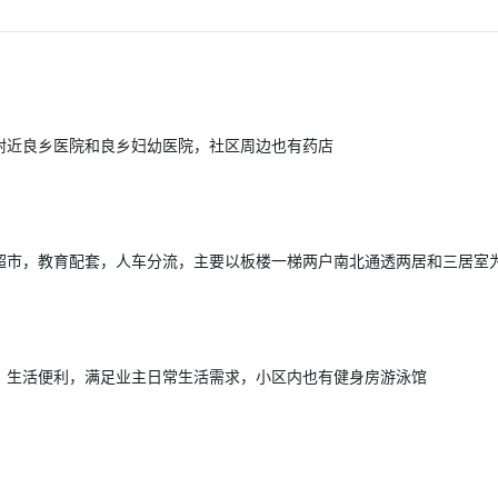
？
附近良乡医院和良乡妇幼医院，社区周边也有药店
，超市，教育配套，人车分流，主要以板楼一梯两户南北通透两居和三居室
，生活便利，满足业主日常生活需求，小区内也有健身房游泳馆