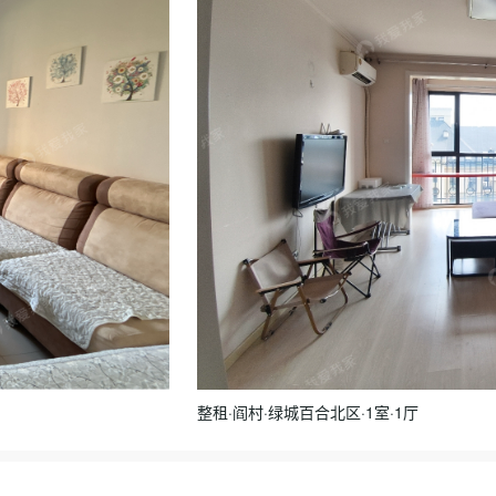
整租·阎村·绿城百合北区·1室·1厅