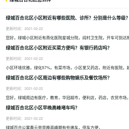
绿城百合北区小区附近有哪些医院、诊所？分别是什么等级
更新时间：2021-02-22
您好，绿城小区附近有燕化医院星城分院，阎村卫生院，开车可到达
绿城百合北区小区附近买菜方便吗？有银行药店吗？
更新时间：2021-02-22
小区环境优雅，绿化57%，有菜市场，小区里又药店，附近有医院
绿城百合北区小区周边有哪些购物娱乐及餐饮场所？
更新时间：2021-02-22
您好，绿城周边有医疗，教育，华冠超市，便利店，药店，农贸市场
绿城百合北区小区早晚高峰堵车吗？
更新时间：2021-02-22
绿城百合公寓春云苑早晚高峰期有些堵车，停车方便，