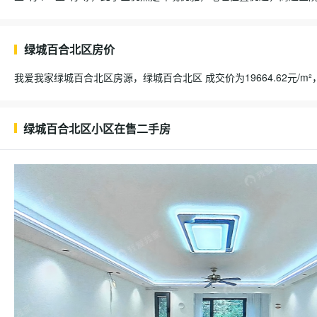
绿城百合北区房价
我爱我家绿城百合北区房源，绿城百合北区 成交价为19664.62元/m
绿城百合北区小区在售二手房