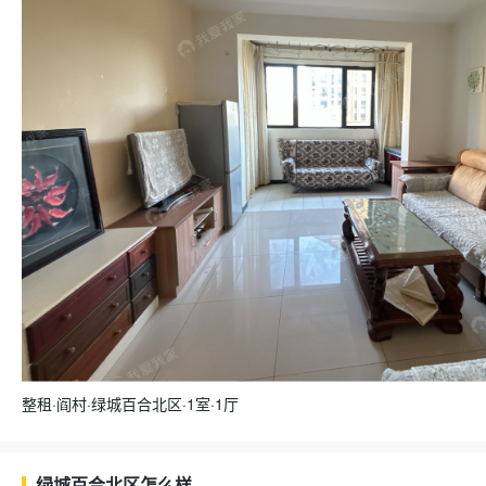
整租·阎村·绿城百合北区·1室·1厅
绿城百合北区怎么样