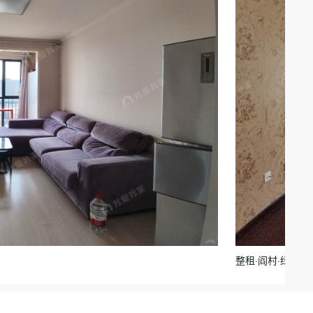
整租·阎村·绿城百合