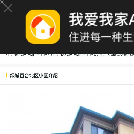
绿城百合北区怎么样?北京绿城百合北区房价|房源|地址|户型
更新时间：2026-08-07
绿城百合北区小区位于北京市房山区，建于1970年，现在在售二手房
样，绿城百合北区小区地址，绿城百合北区小区房价、房源以及绿城
绿城百合北区小区介绍