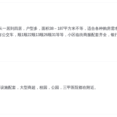
楼从一居到四居，户型多，面积38－187平方米不等，适合各种购房
交车，顺1顺22顺13顺26顺31等等，小区临街商服配套齐全，
近设施配套，大型商超，校园，公园，三甲医院都在附近。