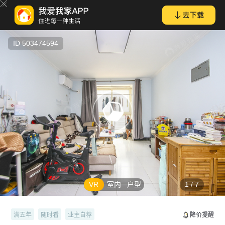
窦店紧邻京港澳高速水汇豪A区1室1厅交通便利购物方便户型方正
ID 503474594
VR
室内
户型
1
/
7
满五年
随时看
业主自荐
降价提醒