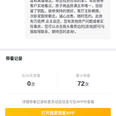
度和真诚理念，帮您找到合适的家!。本房我带
客户实地看过，房子商品房满五年唯一，目前
留了钥匙，装修保持的很好，客厅主卧朝南，
次卧室厨房朝北，诚心出售，随时签约。此房
有万抵押,业主自还，您有其他房产问题或者实
际看房，您可以点击我头像旁边的[咨询]即可与
我取得联系，期待您的咨询!。
带看记录
近30天带看
累计带看
0
72
次
次
详细带看记录和更多动态信息可在APP中查看
打开我爱我家APP