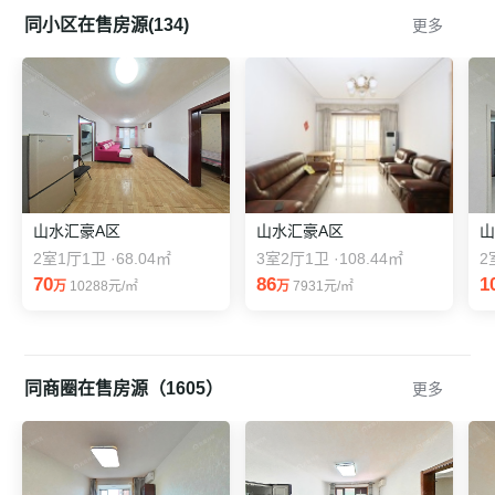
同小区在售房源(134)
更多
山水汇豪A区
山水汇豪A区
山
2室1厅1卫 ·68.04㎡
3室2厅1卫 ·108.44㎡
2
70
86
1
万
10288元/㎡
万
7931元/㎡
同商圈在售房源（1605）
更多