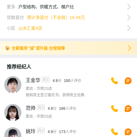
更多
户型结构、供暖方式、梯户比
贷款首付
预计净首付（不含税）16.94万
小区
山水汇豪A区
全新服务“诚”诺升级·全程保障
推荐经纪人
王金华
4.9
分
100
人评价
窦店
华熙25店
我和房主签订委托书，获得房主信赖
范帅
4.9
分
166
人评价
窦店
华熙25店
姚玲
4.9
分
173
人评价