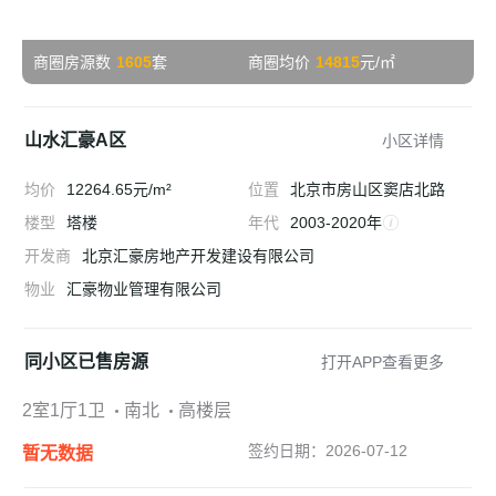
商圈房源数
1605
套
商圈均价
14815
元/㎡
山水汇豪A区
小区详情
均价
12264.65元/m²
位置
北京市房山区窦店北路
楼型
塔楼
年代
2003-2020年
开发商
北京汇豪房地产开发建设有限公司
物业
汇豪物业管理有限公司
同小区已售房源
打开APP查看更多
2室1厅1卫
南北
高楼层
签约日期：2026-07-12
暂无数据