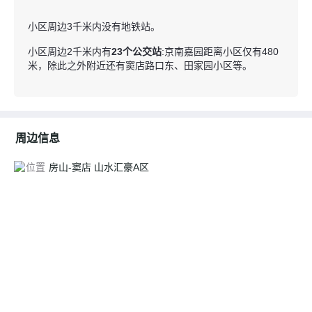
休闲娱乐
小区周边3千米内没有地铁站。
小区周边2千米内有
23个公交站
:京南嘉园距离小区仅有480
米，除此之外附近还有窦店路口东、田家园小区等。
周边信息
位置
房山-窦店 山水汇豪A区