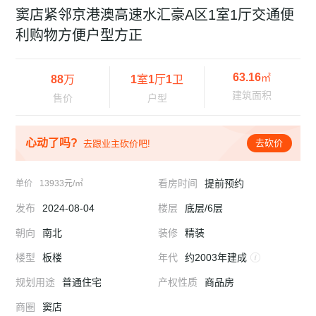
窦店紧邻京港澳高速水汇豪A区1室1厅交通便
利购物方便户型方正
63.16
㎡
88
万
1
室
1
厅
1
卫
建筑面积
售价
户型
心动了吗?
去砍价
去跟业主砍价吧!
看房时间
提前预约
单价
13933元/㎡
发布
2024-08-04
楼层
底层/6层
朝向
南北
装修
精装
楼型
板楼
年代
约2003年建成
规划用途
普通住宅
产权性质
商品房
商圈
窦店