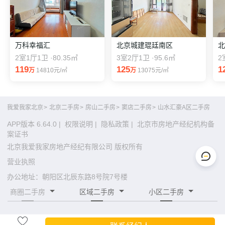
万科幸福汇
北京城建琨廷南区
2室1厅1卫 ·80.35㎡
3室2厅1卫 ·95.6㎡
2
119
125
1
万
14810元/㎡
万
13075元/㎡
我爱我家北京
>
北京二手房
>
房山二手房
>
窦店二手房
>
山水汇豪A区二手房
APP版本 6.64.0
|
权限说明
|
隐私政策
|
北京市房地产经纪机构备
案证书
北京我爱我家房地产经纪有限公司 版权所有
营业执照
办公地址：朝阳区北辰东路8号院7号楼
商圈二手房
区域二手房
小区二手房